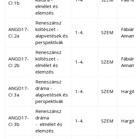
CI 1b
elmélet és
elemzés
Reneszánsz
ANGD17-
költészet -
Fábián
1-4.
SZEM
CI 2a
alapvetések és
Annamá
perspektívák
Reneszánsz
ANGD17-
költészet -
Fábián
1-4.
SZEM
CI 2b
elmélet és
Annamá
elemzés
Reneszánsz
ANGD17-
dráma -
1-4.
SZEM
Hargita
CI 3a
alapvetések és
perspektívák
Reneszánsz
ANGD17-
dráma
1-4.
SZEM
Hargita
CI 3b
- elmélet és
elemzés