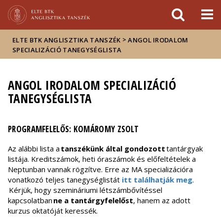
Események
ELTE a
Hírek
sajtóban
>
ELTE BTK ANGLISZTIKA TANSZÉK
ANGOL IRODALOM
SPECIALIZÁCIÓ TANEGYSÉGLISTA
ANGOL IRODALOM SPECIALIZÁCIÓ
TANEGYSÉGLISTA
PROGRAMFELELŐS: KOMÁROMY ZSOLT
Az alábbi lista a
tanszékünk által gondozott
tantárgyak
listája. Kreditszámok, heti óraszámok és előfeltételek a
Neptunban vannak rögzítve. Erre az MA specializációra
vonatkozó teljes tanegységlistát
itt találhatják meg
.
Kérjük, hogy szemináriumi létszámbővítéssel
kapcsolatban
ne a tantárgyfelelőst
, hanem az adott
kurzus oktatóját keressék.