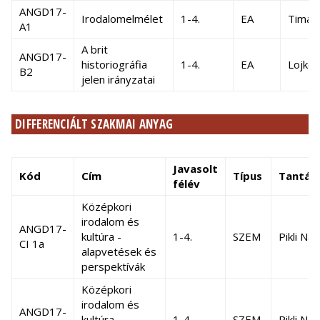
ANGD17-
Irodalomelmélet
1-4.
EA
Timár
A1
A brit
ANGD17-
historiográfia
1-4.
EA
Lojkó 
B2
jelen irányzatai
DIFFERENCIÁLT SZAKMAI ANYAG
Javasolt
Kód
Cím
Típus
Tantárg
félév
Középkori
irodalom és
ANGD17-
kultúra -
1-4.
SZEM
Pikli Nat
CI 1a
alapvetések és
perspektívák
Középkori
irodalom és
ANGD17-
kultúra -
1-4.
SZEM
Pikli Nat