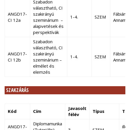
Szabadon
választható, CI
ANGD17-
szakirányú
Fábián
1-4.
SZEM
CI 12a
szeminárium –
Annamá
alapvetések és
perspektívák
Szabadon
választható, CI
ANGD17-
szakirányú
Fábián
1-4.
SZEM
CI 12b
szeminárium –
Annamá
elmélet és
elemzés
SZAKZÁRÁS
Javasolt
Kód
Cím
Típus
Tan
félév
Diplomamunka
ANGD17-
ille
(Tutoriális)
3.
SZEM