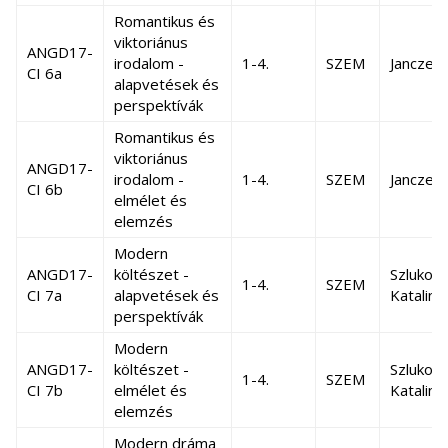
Romantikus és
viktoriánus
ANGD17-
irodalom -
1-4.
SZEM
Janczer
CI 6a
alapvetések és
perspektívák
Romantikus és
viktoriánus
ANGD17-
irodalom -
1-4.
SZEM
Janczer
CI 6b
elmélet és
elemzés
Modern
ANGD17-
költészet -
Szlukové
1-4.
SZEM
CI 7a
alapvetések és
Katalin
perspektívák
Modern
ANGD17-
költészet -
Szlukové
1-4.
SZEM
CI 7b
elmélet és
Katalin
elemzés
Modern dráma