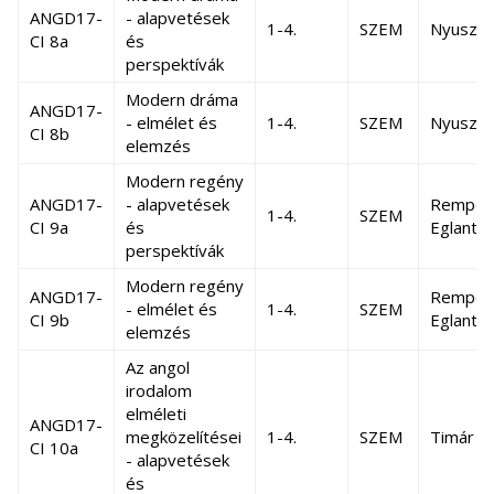
ANGD17-
- alapvetések
1-4.
SZEM
Nyuszta
CI 8a
és
perspektívák
Modern dráma
ANGD17-
- elmélet és
1-4.
SZEM
Nyuszta
CI 8b
elemzés
Modern regény
ANGD17-
- alapvetések
Rempor
1-4.
SZEM
CI 9a
és
Eglanti
perspektívák
Modern regény
ANGD17-
Rempor
- elmélet és
1-4.
SZEM
CI 9b
Eglanti
elemzés
Az angol
irodalom
elméleti
ANGD17-
megközelítései
1-4.
SZEM
Timár A
CI 10a
- alapvetések
és