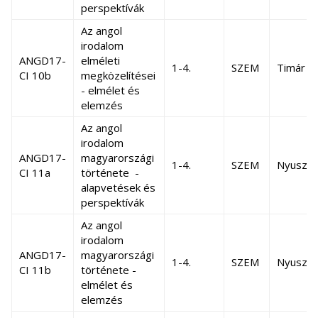
perspektívák
Az angol
irodalom
ANGD17-
elméleti
1-4.
SZEM
Timár A
CI 10b
megközelítései
- elmélet és
elemzés
Az angol
irodalom
ANGD17-
magyarországi
1-4.
SZEM
Nyuszta
CI 11a
története -
alapvetések és
perspektívák
Az angol
irodalom
ANGD17-
magyarországi
1-4.
SZEM
Nyuszta
CI 11b
története -
elmélet és
elemzés