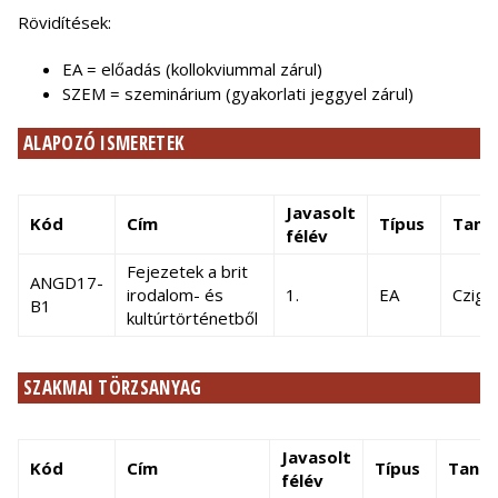
Rövidítések:
EA = előadás (kollokviummal zárul)
SZEM = szeminárium (gyakorlati jeggyel zárul)
ALAPOZÓ ISMERETEK
Javasolt
Kód
Cím
Típus
Tantá
félév
Fejezetek a brit
ANGD17-
irodalom- és
1.
EA
Czigá
B1
kultúrtörténetből
SZAKMAI TÖRZSANYAG
Javasolt
Kód
Cím
Típus
Tantá
félév