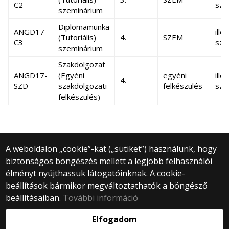
C2
sza
szeminárium
Diplomamunka
ANGD17-
ille
(Tutoriális)
4.
SZEM
C3
sza
szeminárium
Szakdolgozat
ANGD17-
(Egyéni
egyéni
ille
4.
SZD
szakdolgozati
felkészülés
sza
felkészülés)
A weboldalon „cookie”-kat („sütiket”) használunk, hogy
biztonságos böngészés mellett a legjobb felhasználói
© 2025 Eötvös Loránd Tudományegyetem
élményt nyújthassuk látogatóinknak. A cookie-
Minden jog fenntartva.
beállítások bármikor megváltoztathatók a böngésző
1053 Budapest, Egyetem tér 1–3.
Központi telefonszám: +36 1 411 6500
beállításaiban.
További információ
Webfejlesztés:
Elfogadom