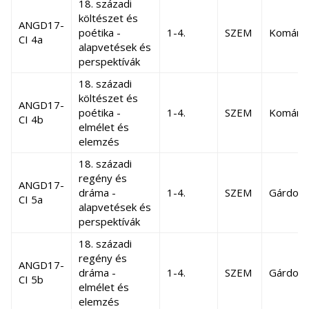
18. századi
költészet és
ANGD17-
poétika -
1-4.
SZEM
Komáro
CI 4a
alapvetések és
perspektívák
18. századi
költészet és
ANGD17-
poétika -
1-4.
SZEM
Komáro
CI 4b
elmélet és
elemzés
18. századi
regény és
ANGD17-
dráma -
1-4.
SZEM
Gárdos 
CI 5a
alapvetések és
perspektívák
18. századi
regény és
ANGD17-
dráma -
1-4.
SZEM
Gárdos 
CI 5b
elmélet és
elemzés