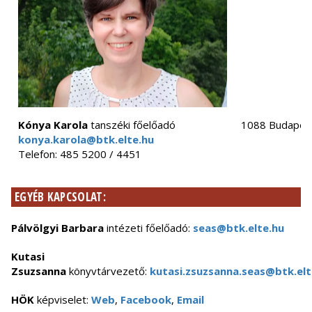
Kónya Karola
tanszéki főelőadó
1088 Budapest
konya.karola@btk.elte.hu
Telefon: 485 5200 / 4451
EGYÉB KAPCSOLAT:
Pálvölgyi Barbara
intézeti főelőadó:
seas@btk.elte.hu
Kutasi
Zsuzsanna
könyvtárvezető:
kutasi.zsuzsanna.seas@btk.elt
HÖK
képviselet:
Web
,
Facebook
,
Email