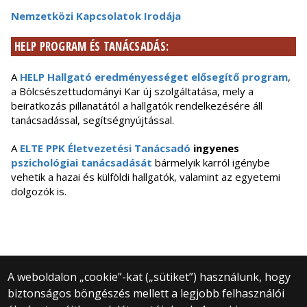
Nemzetközi Kapcsolatok Irodája
HELP PROGRAM ÉS TANÁCSADÁS:
A
HELP Hallgató eredményességet elősegítő program
,
a Bölcsészettudományi Kar új szolgáltatása, mely a
beiratkozás pillanatától a hallgatók rendelkezésére áll
tanácsadással, segítségnyújtással.
A
ELTE PPK Életvezetési Tanácsadó
ingyenes
pszichológiai tanácsadását
bármelyik karról igénybe
vehetik a hazai és külföldi hallgatók, valamint az egyetemi
dolgozók is.
A weboldalon „cookie”-kat („sütiket”) használunk, hogy
biztonságos böngészés mellett a legjobb felhasználói
© 2025 Eötvös Loránd Tudományegyetem