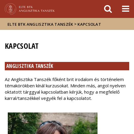
Események
ELTE a
Hírek
sajtóban
>
ELTE BTK ANGLISZTIKA TANSZÉK
KAPCSOLAT
KAPCSOLAT
ANGLISZTIKA TANSZÉK
Az Anglisztika Tanszék főként brit irodalom és történelem
témakörökben kínál kurzusokat. Minden más, angol nyelven
oktatott tárggyal kapcsolatban kérjük, hogy a megfelelő
karral/tanszékkel vegyék fel a kapcsolatot.