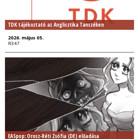
TDK tájékoztató az Anglisztika Tanszéken
2026. május 05.
R347
EASpop: Orosz-Réti Zsófia (DE) előadása