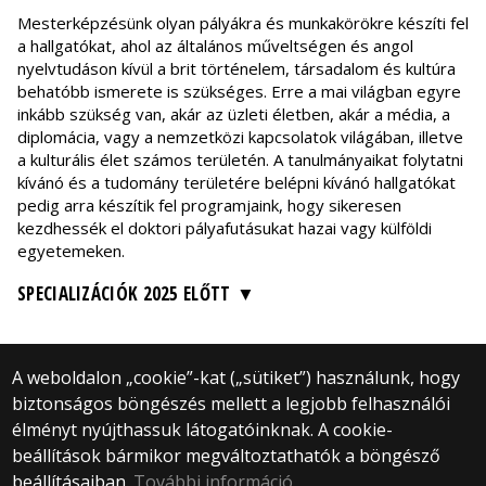
Mesterképzésünk olyan pályákra és munkakörökre készíti fel
a hallgatókat, ahol az általános műveltségen és angol
nyelvtudáson kívül a brit történelem, társadalom és kultúra
behatóbb ismerete is szükséges. Erre a mai világban egyre
inkább szükség van, akár az üzleti életben, akár a média, a
diplomácia, vagy a nemzetközi kapcsolatok világában, illetve
a kulturális élet számos területén. A tanulmányaikat folytatni
kívánó és a tudomány területére belépni kívánó hallgatókat
pedig arra készítik fel programjaink, hogy sikeresen
kezdhessék el doktori pályafutásukat hazai vagy külföldi
egyetemeken.
SPECIALIZÁCIÓK 2025 ELŐTT
A weboldalon „cookie”-kat („sütiket”) használunk, hogy
biztonságos böngészés mellett a legjobb felhasználói
© 2025 Eötvös Loránd Tudományegyetem
élményt nyújthassuk látogatóinknak. A cookie-
Minden jog fenntartva.
beállítások bármikor megváltoztathatók a böngésző
1053 Budapest, Egyetem tér 1–3.
Központi telefonszám: +36 1 411 6500
beállításaiban.
További információ