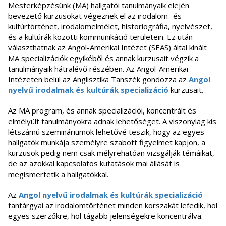
Mesterképzésünk (MA) hallgatói tanulmányaik elején
bevezető kurzusokat végeznek el az irodalom- és
kultúrtörténet, irodalomelmélet, historiográfia, nyelvészet,
és a kultúrák közötti kommunikáció területein. Ez után
választhatnak az Angol-Amerikai Intézet (SEAS) által kínált
MA specializációk egyikéből és annak kurzusait végzik a
tanulmányaik hátralévő részében. Az Angol-Amerikai
Intézeten belül az Anglisztika Tanszék gondozza az
Angol
nyelvű irodalmak és kultúrák specializáció
kurzusait.
Az MA program, és annak specializációi, koncentrált és
elmélyült tanulmányokra adnak lehetőséget. A viszonylag kis
létszámú szemináriumok lehetővé teszik, hogy az egyes
hallgatók munkája személyre szabott figyelmet kapjon, a
kurzusok pedig nem csak mélyrehatóan vizsgálják témáikat,
de az azokkal kapcsolatos kutatások mai állását is
megismertetik a hallgatókkal.
Az
Angol nyelvű irodalmak és kultúrák specializáció
tantárgyai az irodalomtörténet minden korszakát lefedik, hol
egyes szerzőkre, hol tágabb jelenségekre koncentrálva.