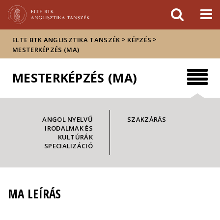
Események
ELTE a
Hírek
sajtóban
>
>
ELTE BTK ANGLISZTIKA TANSZÉK
KÉPZÉS
MESTERKÉPZÉS (MA)
MESTERKÉPZÉS (MA)
ANGOL NYELVŰ
SZAKZÁRÁS
IRODALMAK ÉS
KULTÚRÁK
SPECIALIZÁCIÓ
MA LEÍRÁS