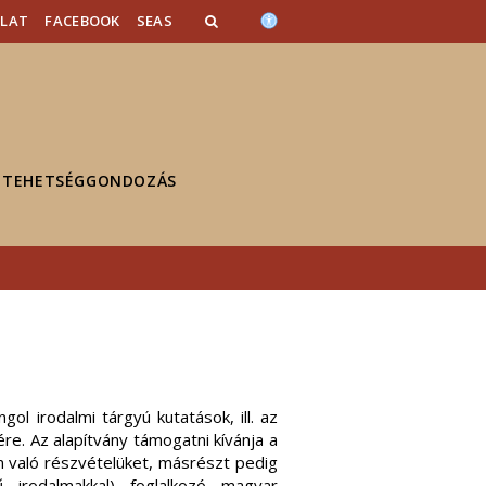
OLAT
FACEBOOK
SEAS
TEHETSÉGGONDOZÁS
ol irodalmi tárgyú kutatások, ill. az
re. Az alapítvány támogatni kívánja a
 való részvételüket, másrészt pedig
 irodalmakkal) foglalkozó magyar