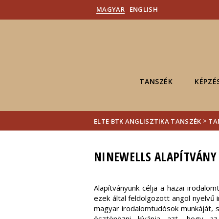
MAGYAR
ENGLISH
TANSZÉK
KÉPZÉ
>
ELTE BTK ANGLISZTIKA TANSZÉK
TA
NINEWELLS ALAPÍTVÁNY
Alapítványunk célja a hazai irodalom
ezek
által feldolgozott angol nyelvű
magyar irodalomtudósok munkáját, s
ösztönözni kívánja azt, hogy az