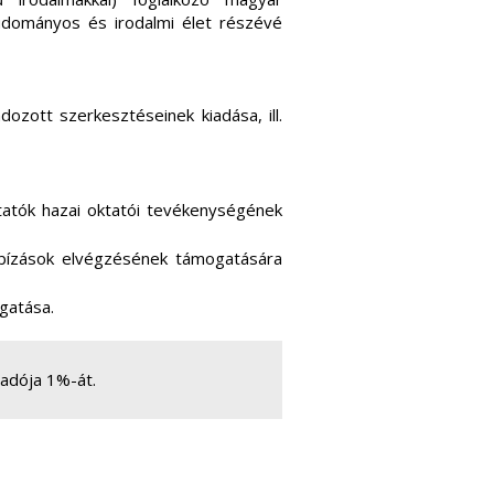
tudományos és irodalmi élet részévé
ozott szerkesztéseinek kiadása, ill.
kutatók hazai oktatói tevékenységének
bízások elvégzésének támogatására
ogatása.
adója 1%-át.