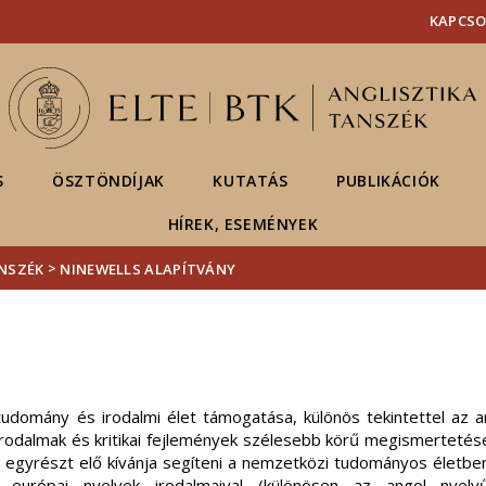
Események
ELTE a
Hírek
KAPCS
sajtóban
S
ÖSZTÖNDÍJAK
KUTATÁS
PUBLIKÁCIÓK
HÍREK, ESEMÉNYEK
>
NSZÉK
NINEWELLS ALAPÍTVÁNY
tudomány és irodalmi élet támogatása, különös tekintettel az ang
 irodalmak és kritikai fejlemények szélesebb körű megismertetésé
 egyrészt elő kívánja segíteni a nemzetközi tudományos életben
 európai nyelvek irodalmaival (különösen az angol nyelvű