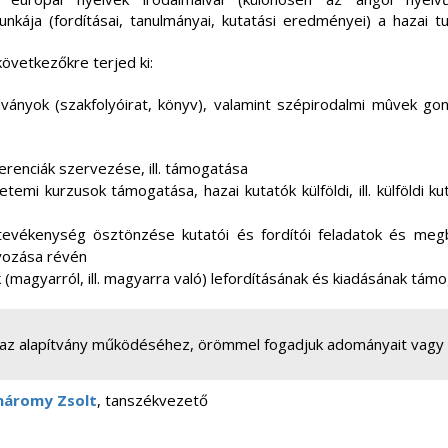
unkája (fordításai, tanulmányai, kutatási eredményei) a hazai 
következőkre terjed ki:
ányok (szakfolyóirat, könyv), valamint szépirodalmi mûvek gond
renciák szervezése, ill. támogatása
emi kurzusok támogatása, hazai kutatók külföldi, ill. külföldi 
evékenység ösztönzése kutatói és fordítói feladatok és meg
yozása révén
 (magyarról, ill. magyarra való) lefordításának és kiadásának tám
 az alapítvány működéséhez, örömmel fogadjuk adományait vagy 
máromy Zsolt
, tanszékvezető