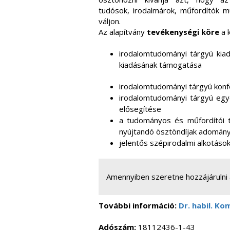
tudósok, irodalmárok, műfordítók m
váljon.
Az alapítvá
ny
tevékenységi köre
a 
i
rodalomtudományi tárgyú kiadv
kiadásának támogatása
i
rodalomtudományi tárgyú konfe
i
rodalomtudományi tárgyú egyet
elősegítése
a
tudományos és műfordítói t
nyújtandó ösztöndíjak adomán
j
elentős szépirodalmi alkotások
Amennyiben szeretne hozzájárulni
További információ:
Dr.
habil. Ko
Adószám
:
18112436-1-43