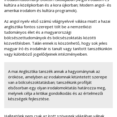
kultúra a középkorban és a kora újkorban; Modern angol- és
amerikai irodalom és kultúra programok).
Az angol nyelv első számú világnyelvvé válása miatt a hazai
anglisztika fontos szerepet tölt be a nemzetközi
tudományos élet és a magyarországi
bölcsészettudományok és bölcsészoktatás közötti
közvetítésben. Talán ennek is köszönhető, hogy sok jeles
magyar író és irodalmár is tanult vagy tanított tanszékünkön
vagy különböző jogelődjeinek intézményeiben.
A mai Anglisztika tanszék annak a hagyománynak az
örököse, amelyben az irodalomnak kitüntetett szerepe
van a bölcsészoktatásban; tanszékünk profilját
elsősorban egy olyan irodalomoktatás határozza meg,
melynek célja a kritikai gondolkodás és az értelmezői
készségek fejlesztése.
Hallgatóink nem csak az írott szövegek világában válnak