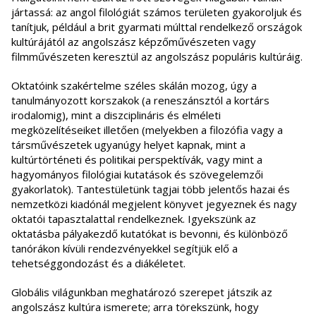
jártassá: az angol filológiát számos területen gyakoroljuk és
tanítjuk, például a brit gyarmati múlttal rendelkező országok
kultúrájától az angolszász képzőművészeten vagy
filmművészeten keresztül az angolszász populáris kultúráig.
Oktatóink szakértelme széles skálán mozog, úgy a
tanulmányozott korszakok (a reneszánsztól a kortárs
irodalomig), mint a diszciplináris és elméleti
megközelítéseiket illetően (melyekben a filozófia vagy a
társművészetek ugyanúgy helyet kapnak, mint a
kultúrtörténeti és politikai perspektívák, vagy mint a
hagyományos filológiai kutatások és szövegelemzői
gyakorlatok). Tantestületünk tagjai több jelentős hazai és
nemzetközi kiadónál megjelent könyvet jegyeznek és nagy
oktatói tapasztalattal rendelkeznek. Igyekszünk az
oktatásba pályakezdő kutatókat is bevonni, és különböző
tanórákon kívüli rendezvényekkel segítjük elő a
tehetséggondozást és a diákéletet.
Globális világunkban meghatározó szerepet játszik az
angolszász kultúra ismerete; arra törekszünk, hogy