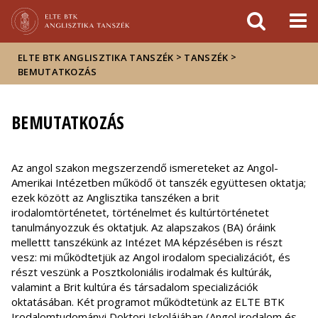
Események
ELTE a
Hírek
sajtóban
>
>
ELTE BTK ANGLISZTIKA TANSZÉK
TANSZÉK
BEMUTATKOZÁS
BEMUTATKOZÁS
Az angol szakon megszerzendő ismereteket az Angol-
Amerikai Intézetben működő öt tanszék együttesen oktatja;
ezek között az Anglisztika tanszéken a brit
irodalomtörténetet, történelmet és kultúrtörténetet
tanulmányozzuk és oktatjuk. Az alapszakos (BA) óráink
mellettt tanszékünk az Intézet MA képzésében
is részt
vesz: mi működtetjük az Angol irodalom specializációt, és
részt veszünk a Posztkoloniális irodalmak és kultúrák,
valamint a Brit kultúra és társadalom specializációk
oktatásában. Két programot működtetünk az ELTE BTK
Irodalomtudományi Doktori Iskolájában (Angol irodalom és