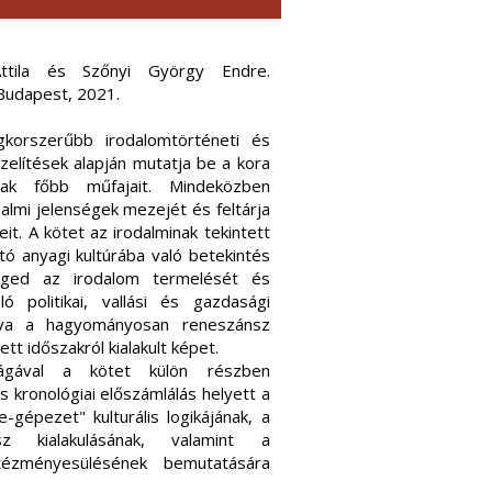
Attila és Szőnyi György Endre.
 Budapest, 2021.
korszerűbb irodalomtörténeti és
elítések alapján mutatja be a kora
nak főbb műfajait. Mindeközben
dalmi jelenségek mezejét és feltárja
eit. A kötet az irodalminak tekintett
ó anyagi kultúrába való betekintés
enged az irodalom termelését és
ló politikai, vallási és gazdasági
álva a hagyományosan reneszánsz
tt időszakról kialakult képet.
ágával a kötet külön részben
 és kronológiai előszámlálás helyett a
-gépezet" kulturális logikájának, a
sz kialakulásának, valamint a
tézményesülésének bemutatására