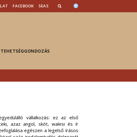
OLAT
FACEBOOK
SEAS
TEHETSÉGGONDOZÁS
gyedülálló vállalkozás: ez az első
eki, azaz angol, skót, walesi és ír
efoglalása egészen a legelső írásos
 közel száz irodalomtudós dolgozott