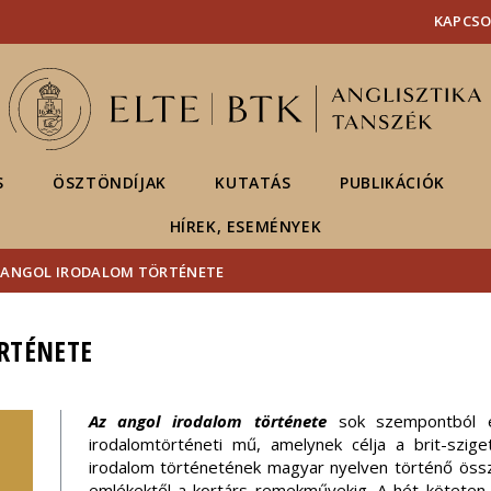
Események
ELTE a
Hírek
KAPCS
sajtóban
S
ÖSZTÖNDÍJAK
KUTATÁS
PUBLIKÁCIÓK
HÍREK, ESEMÉNYEK
 ANGOL IRODALOM TÖRTÉNETE
RTÉNETE
Az angol irodalom története
sok szempontból e
irodalomtörténeti mű, amelynek célja a brit-sziget
irodalom történetének magyar nyelven történő össz
emlékektől a kortárs remekművekig. A hét köteten