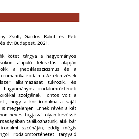
my Zsolt, Gárdos Bálint és Péti
 és év: Budapest, 2021.
ik kötet tárgya a hagyományos
ílusokon alapuló felosztás alapján
okk, a (neo)klasszicizmus és a
 a romantika irodalma. Az elemzések
zer alkalmazását tükrözik, és
a hagyományos irodalomtörténeti
exiókkal szolgálnak. Fontos volt a
ett, hogy a kor irodalma a saját
 is megjelenjen. Ennek révén a két
ánon neves tagjaival olyan kevéssé
rsaságában találkozhatunk, akik bár
 irodalmi szcénáján, eddig mégis
ngol irodalomtörténetet tárgyaló