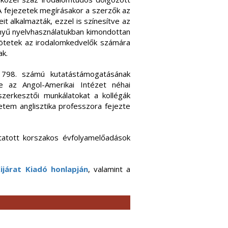
 A fejezetek megírásakor a szerzők az
t alkalmazták, ezzel is színesítve az
nyű nyelvhasználatukban kimondottan
kötetek az irodalomkedvelők számára
k.
798. számú kutatástámogatásának
je az Angol-Amerikai Intézet néhai
szerkesztői munkálatokat a kollégák
em anglisztika professzora fejezte
ktatott korszakos évfolyamelőadások
ijárat Kiadó honlapján
, valamint a