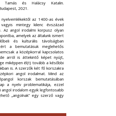
th Tamás és Halácsy Katalin.
 Budapest, 2021.
ő nyelvemlékektől az 1400-as évek
 vagyis mintegy kilenc évszázad
e. Az angol irodalmi korpusz olyan
ppontba, amelyek az általunk ismert
őbeli és kulturális távolságban
zért a bemutatásuk meglehetős
t nemcsak a középkorral kapcsolatos
 de arról is áttekintő képet nyújt,
ge miképpen él(t) tovább a későbbi
kban is. A szerzők két fő korszakra
zépkori angol irodalmat. Mind az
pangol korszak bemutatásában
ap a nyelv problematikája, ezzel
i angol irodalom egyik legfontosabb
zhető „angolnak” egy szerző vagy