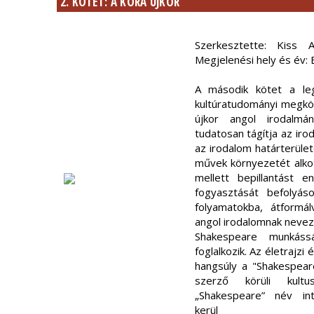
2. KÖTET: A KORA ÚJKOR
Szerkesztette: Kiss 
Megjelenési hely és év:
A második kötet a leg
kultúratudományi megköz
újkor angol irodalmá
tudatosan tágítja az iro
az irodalom határterület
művek környezetét alkot
mellett bepillantást 
fogyasztását befolyáso
folyamatokba, átform
angol irodalomnak neveze
Shakespeare munkáss
foglalkozik. Az életrajzi
hangsúly a "Shakespeare
szerző körüli kultu
„Shakespeare” név in
kerül