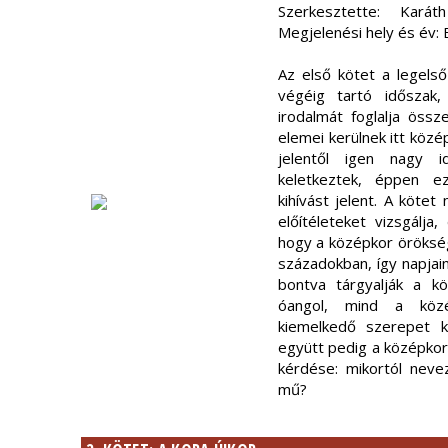
Szerkesztette: Kará
Megjelenési hely és év:
Az első kötet a legels
végéig tartó időszak,
irodalmát foglalja össz
elemei kerülnek itt közé
jelentől igen nagy id
keletkeztek, éppen e
kihívást jelent. A köte
előítéleteket vizsgálja,
hogy a középkor öröksé
századokban, így napjain
bontva tárgyalják a kö
óangol, mind a közé
kiemelkedő szerepet k
együtt pedig a középkor
kérdése: mikortól neve
mű?