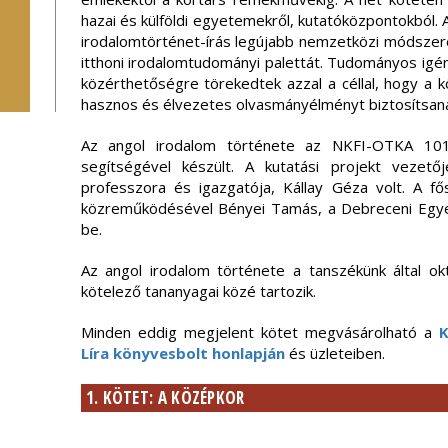
hazai és külföldi egyetemekről, kutatóközpontokból.
irodalomtörténet-írás legújabb nemzetközi módszerei
itthoni irodalomtudományi palettát. Tudományos igé
közérthetőségre törekedtek azzal a céllal, hogy a 
hasznos és élvezetes olvasmányélményt biztosítsana
Az angol irodalom története az NKFI-OTKA 101
segítségével készült. A kutatási projekt vezető
professzora és igazgatója, Kállay Géza volt. A fő
közreműködésével Bényei Tamás, a Debreceni Egyet
be.
Az angol irodalom története a tanszékünk által o
kötelező tananyagai közé tartozik.
Minden eddig megjelent kötet megvásárolható a
K
Líra könyvesbolt honlapján
és üzleteiben.
1. KÖTET: A KÖZÉPKOR