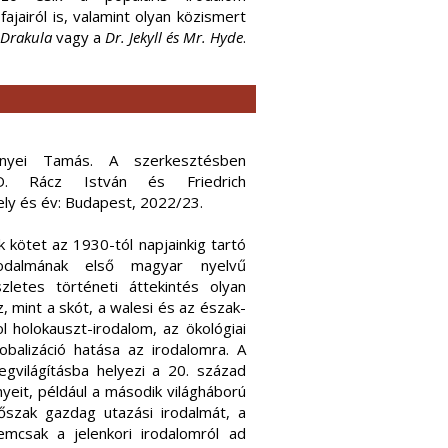
fajairól is, valamint olyan közismert
Drakula
vagy a
Dr. Jekyll és Mr. Hyde
.
ényei Tamás. A szerkesztésben
D. Rácz István és Friedrich
hely és év: Budapest, 2022/23.
k kötet az 1930-tól napjainkig tartó
rodalmának első magyar nyelvű
zletes történeti áttekintés olyan
, mint a skót, a walesi és az észak-
ol holokauszt-irodalom, az ökológiai
obalizáció hatása az irodalomra. A
egvilágításba helyezi a 20. század
eit, például a második világháború
őszak gazdag utazási irodalmát, a
emcsak a jelenkori irodalomról ad