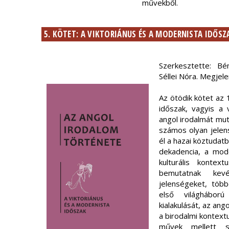
művekből.
5. KÖTET: A VIKTORIÁNUS ÉS A MODERNISTA IDŐSZ
Szerkesztette: Bé
Séllei Nóra. Megjel
Az ötödik kötet az 
időszak, vagyis a
angol irodalmát mut
számos olyan jelens
él a hazai köztudatb
dekadencia, a mod
kulturális kontex
bemutatnak kev
jelenségeket, töb
első világhábor
kialakulását, az an
a birodalmi kontext
művek mellett s