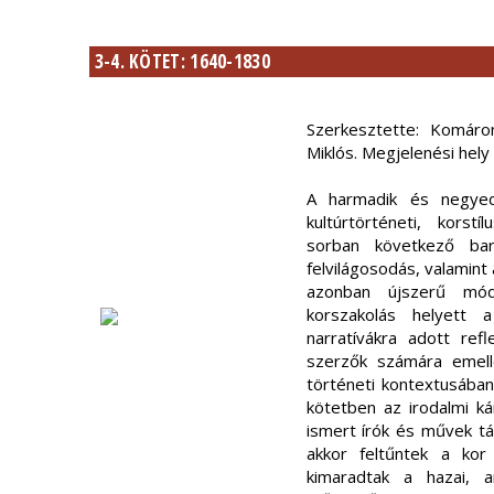
3-4. KÖTET: 1640-1830
Szerkesztette: Komáro
Miklós. Megjelenési hely
A harmadik és negyed
kultúrtörténeti, korst
sorban következő bar
felvilágosodás, valamint
azonban újszerű móds
korszakolás helyett 
narratívákra adott refl
szerzők számára emell
történeti kontextusában
kötetben az irodalmi k
ismert írók és művek tá
akkor feltűntek a kor
kimaradtak a hazai, a