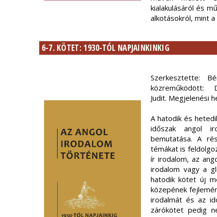
kialakulásáról és mű
alkotásokról, mint a
6-7. KÖTET: 1930-TÓL NAPJAINKINKIG
Szerkesztette: B
közreműködött: 
Judit. Megjelenési 
A hatodik és hetedi
időszak angol i
bemutatása. A rés
témákat is feldolgoz
ír irodalom, az ang
irodalom vagy a gl
hatodik kötet új m
közepének fejlemény
irodalmát és az id
zárókötet pedig n