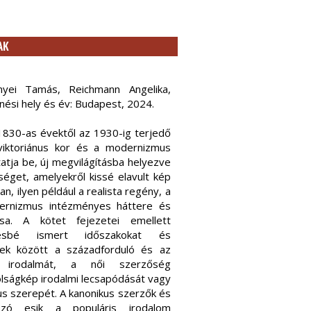
AK
nyei Tamás, Reichmann Angelika,
enési hely és év: Budapest, 2024.
1830-as évektől az 1930-ig terjedő
 viktoriánus kor és a modernizmus
atja be, új megvilágításba helyezve
éget, amelyekről kissé elavult kép
an, ilyen például a realista regény, a
ernizmus intézményes háttere és
tusa. A kötet fejezetei emellett
ésbé ismert időszakokat és
bek között a századforduló és az
ú irodalmát, a női szerzőség
golságkép irodalmi lecsapódását vagy
us szerepét. A kanonikus szerzők és
zó esik a populáris irodalom