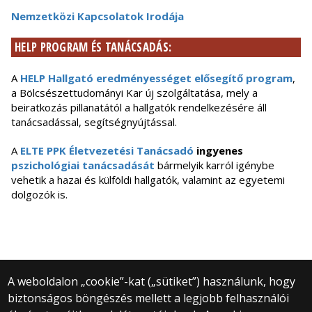
Nemzetközi Kapcsolatok Irodája
HELP PROGRAM ÉS TANÁCSADÁS:
A
HELP Hallgató eredményességet elősegítő program
,
a Bölcsészettudományi Kar új szolgáltatása, mely a
beiratkozás pillanatától a hallgatók rendelkezésére áll
tanácsadással, segítségnyújtással.
A
ELTE PPK Életvezetési Tanácsadó
ingyenes
pszichológiai tanácsadását
bármelyik karról igénybe
vehetik a hazai és külföldi hallgatók, valamint az egyetemi
dolgozók is.
A weboldalon „cookie”-kat („sütiket”) használunk, hogy
biztonságos böngészés mellett a legjobb felhasználói
© 2025 Eötvös Loránd Tudományegyetem