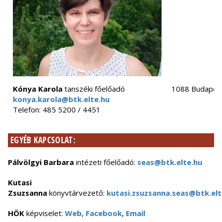
Kónya Karola
tanszéki főelőadó
1088 Budapest
konya.karola@btk.elte.hu
Telefon: 485 5200 / 4451
EGYÉB KAPCSOLAT:
Pálvölgyi Barbara
intézeti főelőadó:
seas@btk.elte.hu
Kutasi
Zsuzsanna
könyvtárvezető:
kutasi.zsuzsanna.seas@btk.elt
HÖK
képviselet:
Web
,
Facebook
,
Email