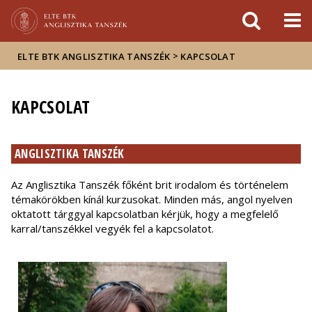
Események
ELTE a
Hírek
sajtóban
>
ELTE BTK ANGLISZTIKA TANSZÉK
KAPCSOLAT
KAPCSOLAT
ANGLISZTIKA TANSZÉK
Az Anglisztika Tanszék főként brit irodalom és történelem
témakörökben kínál kurzusokat. Minden más, angol nyelven
oktatott tárggyal kapcsolatban kérjük, hogy a megfelelő
karral/tanszékkel vegyék fel a kapcsolatot.