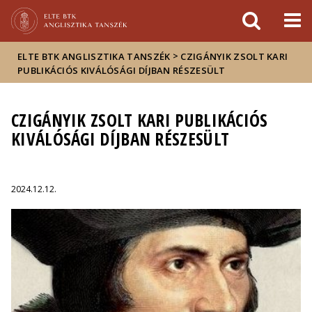
Események
ELTE a
Hírek
sajtóban
>
ELTE BTK ANGLISZTIKA TANSZÉK
CZIGÁNYIK ZSOLT KARI
PUBLIKÁCIÓS KIVÁLÓSÁGI DÍJBAN RÉSZESÜLT
CZIGÁNYIK ZSOLT KARI PUBLIKÁCIÓS
KIVÁLÓSÁGI DÍJBAN RÉSZESÜLT
2024.12.12.