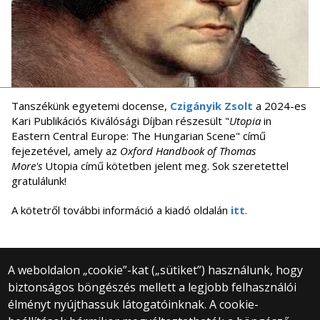
Tanszékünk egyetemi docense,
Czigányik Zsolt
a 2024-es
Kari Publikációs Kiválósági Díjban részesült "
Utopia
in
Eastern Central Europe: The Hungarian Scene" című
fejezetével, amely az
Oxford Handbook of Thomas
More's
Utopia című kötetben jelent meg. Sok szeretettel
gratulálunk!
A kötetről további információ a kiadó oldalán
itt
.
A weboldalon „cookie”-kat („sütiket”) használunk, hogy
biztonságos böngészés mellett a legjobb felhasználói
© 2025 Eötvös Loránd Tudományegyetem
élményt nyújthassuk látogatóinknak. A cookie-
Minden jog fenntartva.